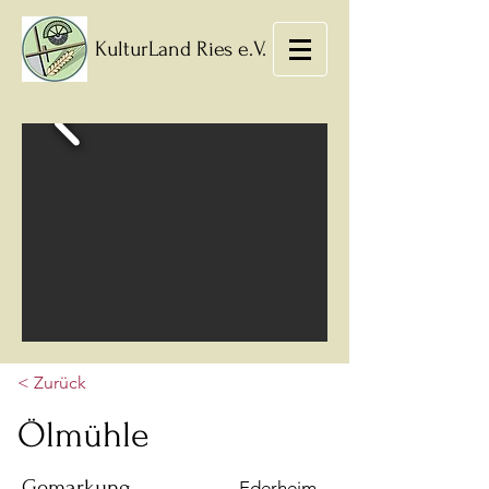
KulturLand Ries e.V.
< Zurück
Ölmühle
Gemarkung
Ederheim