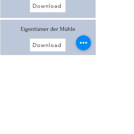
Download
Eigentümer der Mühle
Download
Mühlen im Gemeindegebiet von
Ederheim
Download
Mehr laden
< Vorherige Mühle
Nächste Mühle >