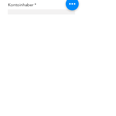
Kontoinhaber
IBAN
BIC
Ich habe die Datenschutzerklärung
zur Kenntnis genommen.
Datenschutz
Ich bin damit einverstanden, per
Email kontaktiert zu werden.
Formular herunterladen